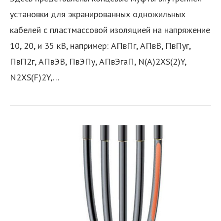
установки для экранированных одножильных
кабелей с пластмассовой изоляцией на напряжение
10, 20, и 35 кВ, например: АПвПг, АПвВ, ПвПуг,
ПвП2г, АПвЭВ, ПвЭПу, АПвЭгаП, N(A)2XS(2)Y,
N2XS(F)2Y,…