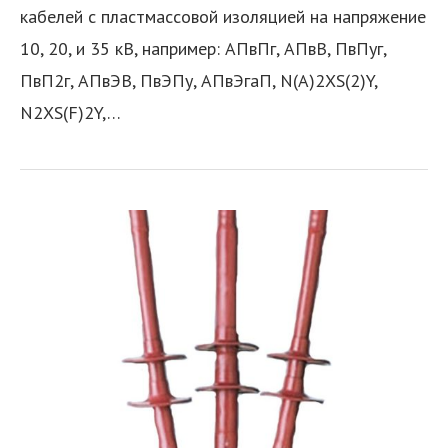
кабелей с пластмассовой изоляцией на напряжение
10, 20, и 35 кВ, например: АПвПг, АПвВ, ПвПуг,
ПвП2г, АПвЭВ, ПвЭПу, АПвЭгаП, N(A)2XS(2)Y,
N2XS(F)2Y,…