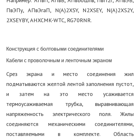
Например: АПвП, АПвВ, АПвБбШпв, ПвП2г, АПвЭВ,
ПвЭПу, АПвЭгаП, N(A)2XSY, N2XSEY, N(A)2XS2Y,
2XSEYBY, AHXCMK-WTC, RG70RNR.
Конструкция с болтовыми соединителями
Кабели с проволочным и ленточным экраном
Срез экрана и место соединения жил
подматываются желтой лентой заполнения пустот,
и затем на это место усаживается
термоусаживаемая трубка, выравнивающая
напряженность электрического поля. Жилы
соединяются механическими соединителями,
поставляемыми в комплекте. Область